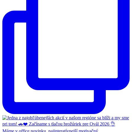
Máme v office novinku, najinteratívnejší motivačný