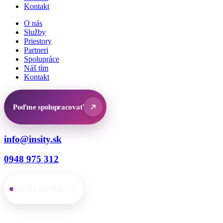
Kontakt
O nás
Služby
Priestory
Partneri
Spolupráce
Náš tím
Kontakt
Poďme spolupracovať
info@insity.sk
0948 975 312
SPOLUPRÁCE