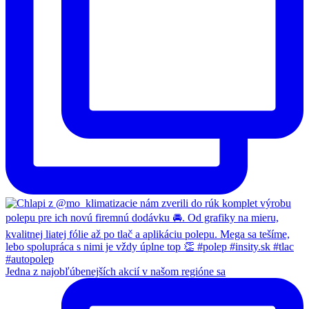
Jedna z najobľúbenejších akcií v našom regióne sa