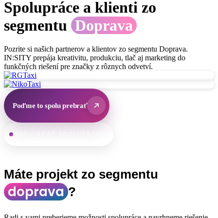
Spolupráce a klienti zo
segmentu
Doprava
Pozrite si našich partnerov a klientov zo segmentu
Doprava
.
IN:SITY prepája kreativitu, produkciu, tlač aj marketing do
funkčných riešení pre značky z rôznych odvetví.
Poďme to spolu prebrať
NADVIAZAŤ SPOLUPRÁCU
Máte projekt zo segmentu
doprava
?
Radi s vami preberieme možnosti spolupráce a navrhneme riešenie,