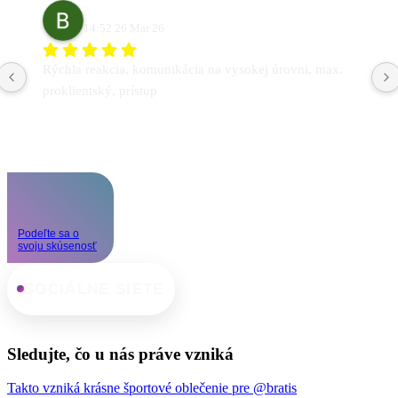
Branislav Madáč
14:52 26 Mar 26
Rýchla reakcia, komunikácia na vysokej úrovni, max. 
proklientský, prístup
Podeľte sa o
svoju skúsenosť
SOCIÁLNE SIETE
Sledujte, čo u nás práve vzniká
Takto vzniká krásne športové oblečenie pre @bratis