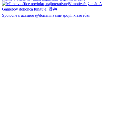
Spoločne s úžasnou @dommina sme spojili krásu rôzn