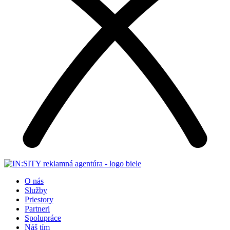
O nás
Služby
Priestory
Partneri
Spolupráce
Náš tím