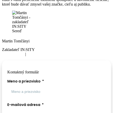
ktoré bude dávať zmysel vašej značke, cieľu aj publiku.
Martin Tomčányi
Zakladateľ IN:SITY
0948 975 312
|
martin.tomcanyi@insity.sk
Kontaktný formulár
Meno a priezvisko
E-mailová adresa