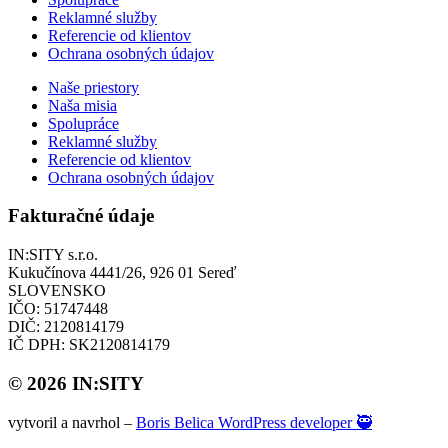
Reklamné služby
Referencie od klientov
Ochrana osobných údajov
Naše priestory
Naša misia
Spolupráce
Reklamné služby
Referencie od klientov
Ochrana osobných údajov
Fakturačné údaje
IN:SITY s.r.o.
Kukučínova 4441/26, 926 01 Sereď
SLOVENSKO
IČO: 51747448
DIČ: 2120814179
IČ DPH: SK2120814179
© 2026 IN:SITY
vytvoril a navrhol –
Boris Belica WordPress developer 🥷